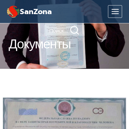
SanZona
Поиск...
Документы